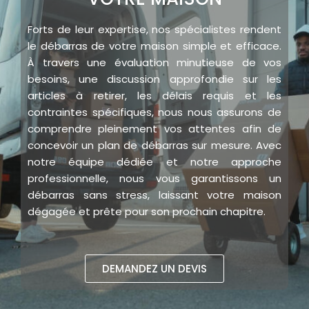
Forts de leur expertise, nos spécialistes rendent
le débarras de votre maison simple et efficace.
À travers une évaluation minutieuse de vos
besoins, une discussion approfondie sur les
articles à retirer, les délais requis et les
contraintes spécifiques, nous nous assurons de
comprendre pleinement vos attentes afin de
concevoir un plan de débarras sur mesure. Avec
notre équipe dédiée et notre approche
professionnelle, nous vous garantissons un
débarras sans stress, laissant votre maison
dégagée et prête pour son prochain chapitre.
DEMANDEZ UN DEVIS