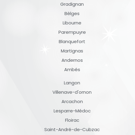
Gradignan
Bèlges
Libourne
Parempuyre
Blanquefort
Martignas
Andernos
Ambés
Langon
Villenave-d'ornon
Arcachon
Lesparre-Médoc
Floirac
Saint-André-de-Cubzac