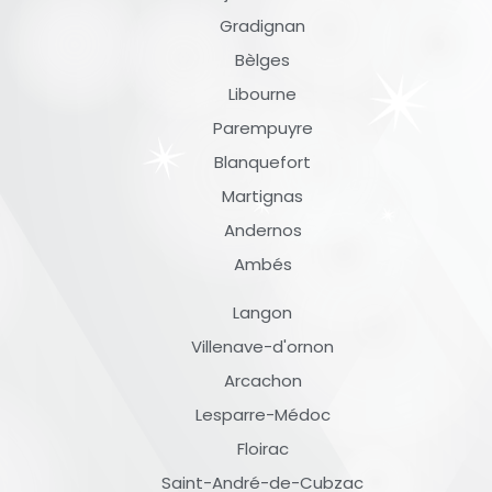
Gradignan
Bèlges
Libourne
Parempuyre
Blanquefort
Martignas
Andernos
Ambés
Langon
Villenave-d'ornon
Arcachon
Lesparre-Médoc
Floirac
Saint-André-de-Cubzac