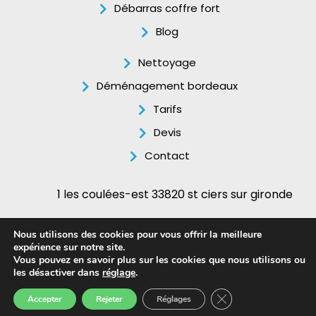
Débarras coffre fort
Blog
Nettoyage
Déménagement bordeaux
Tarifs
Devis
Contact
1 les coulées-est 33820 st ciers sur gironde
06.12.55.17.91
Nous utilisons des cookies pour vous offrir la meilleure
expérience sur notre site.
Mentions légales
–
Politique de confidentialité
–
Plan du
Vous pouvez en savoir plus sur les cookies que nous utilisons ou
les désactiver dans
réglage
.
site
–
webmaster gironde
.
Fermer la bannière 
Accepter
Rejeter
Réglages
Copyright © 2026 Débarras Bordelais
Accueil
A Propos
Devis
Tél