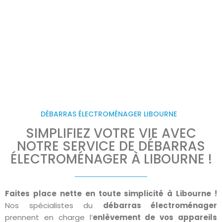
nous nous occupons de l’enlèvement de
vos appareils électroménagers à
Libourne. Notre service est fiable et
respectueux de l’environnement.
DÉBARRAS ÉLECTROMÉNAGER LIBOURNE
SIMPLIFIEZ VOTRE VIE AVEC
NOTRE SERVICE DE DÉBARRAS
ÉLECTROMÉNAGER À LIBOURNE !
Faites place nette en toute simplicité à Libourne !
Nos spécialistes du
débarras électroménager
prennent en charge l’
enlèvement de vos appareils