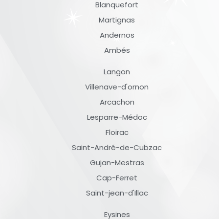
Blanquefort
Martignas
Andernos
Ambés
Langon
Villenave-d'ornon
Arcachon
Lesparre-Médoc
Floirac
Saint-André-de-Cubzac
Gujan-Mestras
Cap-Ferret
Saint-jean-d'Illac
Eysines