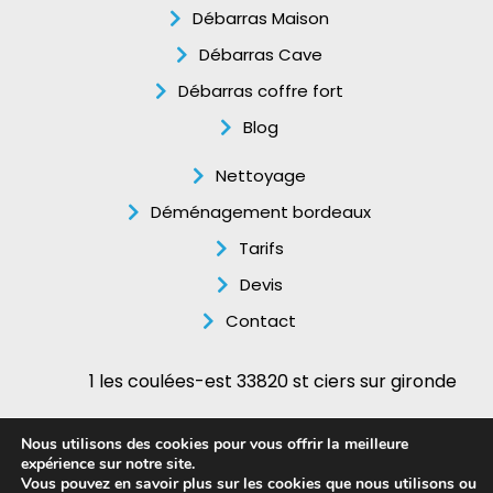
Débarras Maison
Débarras Cave
Débarras coffre fort
Blog
Nettoyage
Déménagement bordeaux
Tarifs
Devis
Contact
1 les coulées-est 33820 st ciers sur gironde
06.12.55.17.91
Nous utilisons des cookies pour vous offrir la meilleure
expérience sur notre site.
Mentions légales
–
Politique de confidentialité
–
Plan du
Vous pouvez en savoir plus sur les cookies que nous utilisons ou