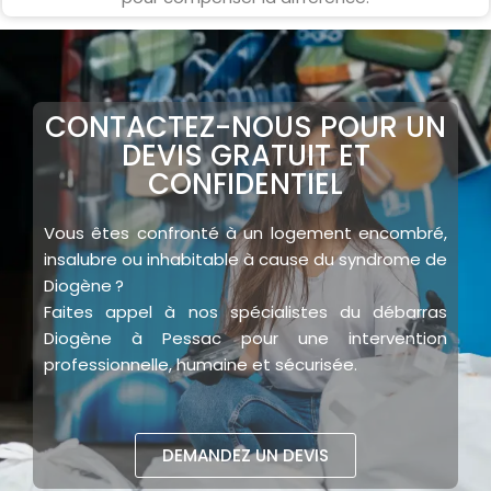
CONTACTEZ-NOUS POUR UN
DEVIS GRATUIT ET
CONFIDENTIEL
Vous êtes confronté à un
logement encombré,
insalubre ou inhabitab
l
e à cause du
syndrome de
Diogène
?
Faites appel à nos
spécialistes du débarras
Diogène
à Pessac pour une
i
ntervention
professionnelle, humaine et sécurisée
.
DEMANDEZ UN DEVIS