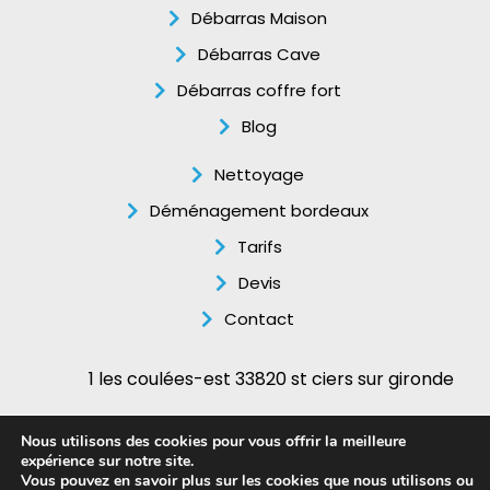
Débarras Maison
Débarras Cave
Débarras coffre fort
Blog
Nettoyage
Déménagement bordeaux
Tarifs
Devis
Contact
1 les coulées-est 33820 st ciers sur gironde
06.12.55.17.91
Nous utilisons des cookies pour vous offrir la meilleure
expérience sur notre site.
Mentions légales
–
Politique de confidentialité
–
Plan du
Vous pouvez en savoir plus sur les cookies que nous utilisons ou