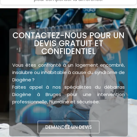
CONTACTEZ-NOUS POUR UN
DEVIS GRATUIT ET
CONFIDENTIEL
Vous êtes confronté à un
logement encombré,
insalubre ou inhabitab
l
e à cause du
syndrome de
Diogène
?
Faites appel à nos
spécialistes du débarras
Diogène
à Bruges pour une
i
ntervention
professionnelle, humaine et sécurisée
.
DEMANDEZ UN DEVIS