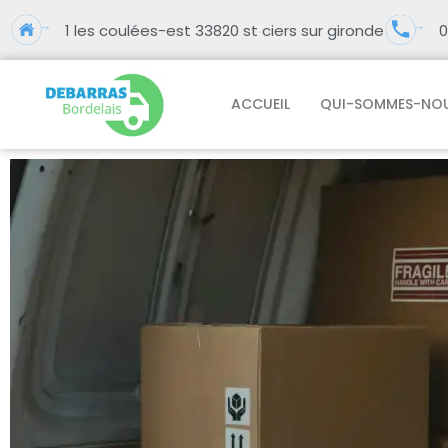
1 les coulées-est 33820 st ciers sur gironde
0
ACCUEIL
QUI-SOMMES-NO