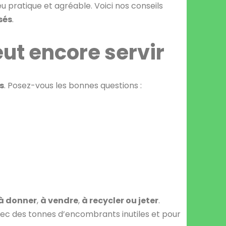
eu pratique et agréable. Voici nos conseils
sés
.
 peut encore servir
es
. Posez-vous les bonnes questions :
à donner
,
à vendre
,
à recycler ou jeter
.
vec des tonnes d’encombrants inutiles et pour