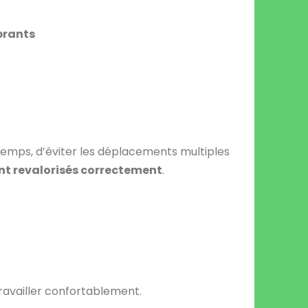
brants
temps, d’éviter les déplacements multiples
ont revalorisés correctement
.
travailler confortablement.